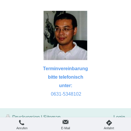
Terminvereinbarung
bitte telefonisch
unter:
0631-5348102
Druckversion
|
Sitemap
Login
© 2026, Dr. med. Jianping He
Webansicht
Anrufen
E-Mail
Anfahrt